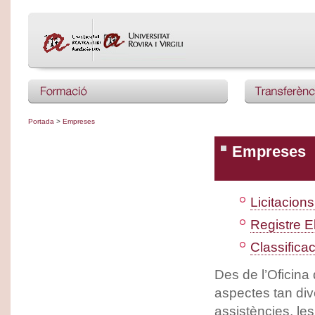
Portada
>
Empreses
Empreses
Licitacions
Registre E
Classifica
Des de l’Oficina
aspectes tan div
assistències, les